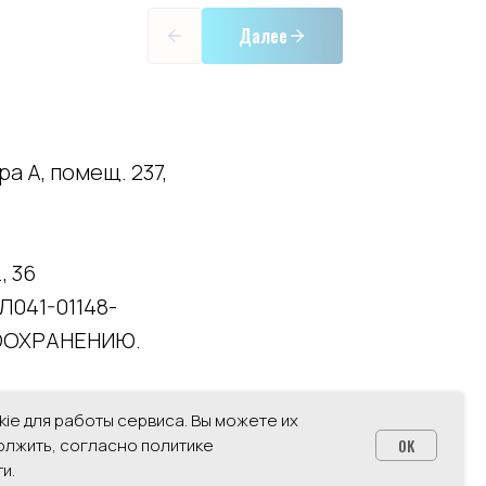
Далее
а А, помещ. 237,
, 36
Л041-01148-
АВООХРАНЕНИЮ.
пециалиста.
ie для работы сервиса. Вы можете их
ся руководством
олжить, согласно политике
OK
и.