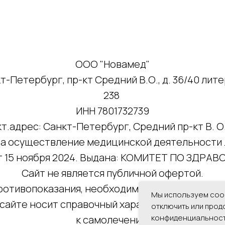
ООО "Новамед"
т-Петербург, пр-кт Средний В.О., д. 36/40 литер
238
ИНН 7801732739
т.адрес: Санкт-Петербург, Средний пр-кт В. О.
а осуществление медицинской деятельности 
от 15 ноября 2024. Выдана: КОМИТЕТ ПО ЗДР
Сайт не является публичной офертой.
отивопоказания, необходима консультация с
Мы используем cook
сайте носит справочный характер и не являет
отключить или прод
конфиденциальност
к самолечению