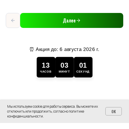
Далее
⏰ Акция до:
6 августа 2026 г.
13
03
01
ЧАСОВ
МИНУТ
СЕКУНД
Мы используем cookie для работы сервиса. Вы можете их
OK
отключить или продолжить, согласно политике
ООО "Новамед"
конфиденциальности.
Юр. адрес: Санкт-Петербург, пр-кт Средний В.О., д.
36/40 литера А, помещ. 237, 238